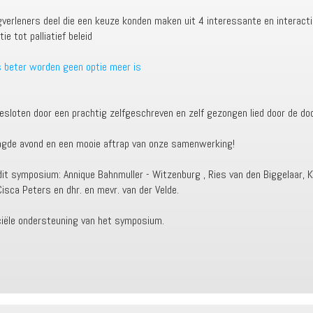
erleners deel die een keuze konden maken uit 4 interessante en interact
e tot palliatief beleid
s beter worden geen optie meer is
loten door een prachtig zelfgeschreven en zelf gezongen lied door de doc
aagde avond en een mooie aftrap van onze samenwerking!
it symposium: Annique Bahnmuller - Witzenburg , Ries van den Biggelaar, Ka
Cisca Peters en dhr. en mevr. van der Velde.
ciële ondersteuning van het symposium.